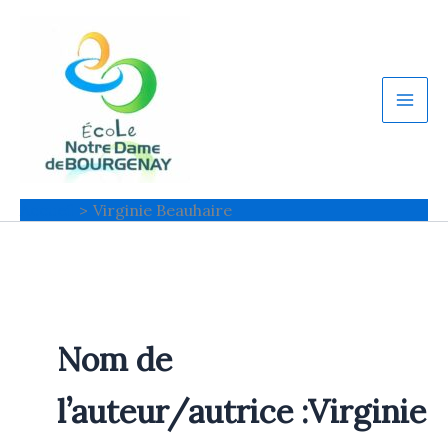
Aller
au
contenu
Accueil
Virginie Beauhaire
Nom de
l’auteur/autrice :Virginie