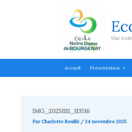
Aller
au
contenu
Ec
Une école
Accueil
Présentation
IMG_20251111_113516
Par
Charlotte Rouillé
/
24 novembre 2025