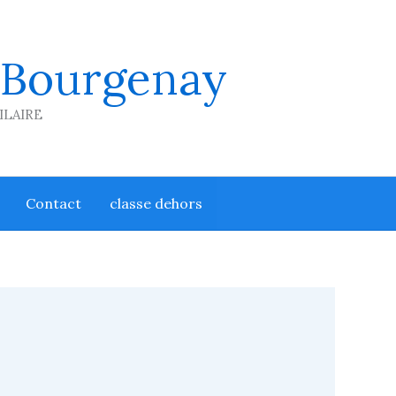
 Bourgenay
HILAIRE
Contact
classe dehors