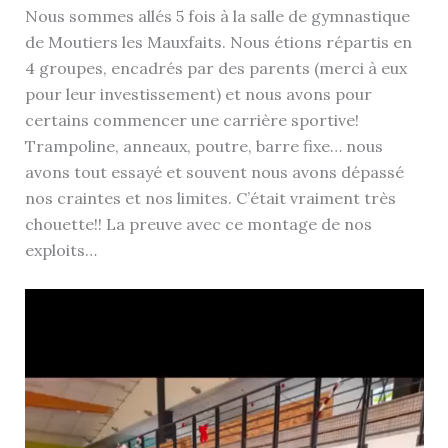
Nous sommes allés 5 fois à la salle de gymnastique
de Moutiers les Mauxfaits. Nous étions répartis en
4 groupes, encadrés par des parents (merci à eux
pour leur investissement) et nous avons pour
certains commencer une carrière sportive!
Trampoline, anneaux, poutre, barre fixe… nous
avons tout essayé et souvent nous avons dépassé
nos craintes et nos limites. C’était vraiment très
chouette!! La preuve avec ce montage de nos
exploits…
Lecteur
vidéo