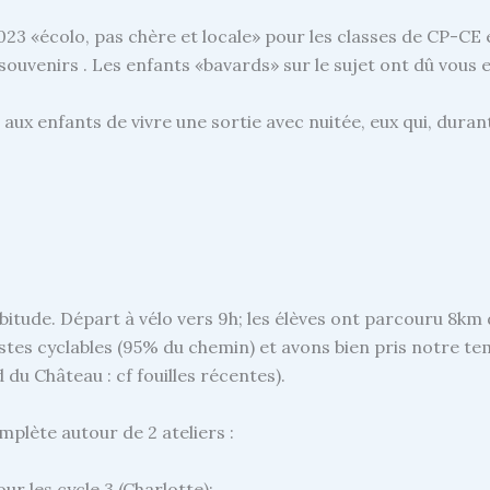
023 «écolo, pas chère et locale» pour les classes de CP-CE 
uvenirs . Les enfants «bavards» sur le sujet ont dû vous 
aux enfants de vivre une sortie avec nuitée, eux qui, duran
abitude. Départ à vélo vers 9h; les élèves ont parcouru 8k
es cyclables (95% du chemin) et avons bien pris notre tem
d du Château : cf fouilles récentes).
plète autour de 2 ateliers :
r les cycle 3 (Charlotte);