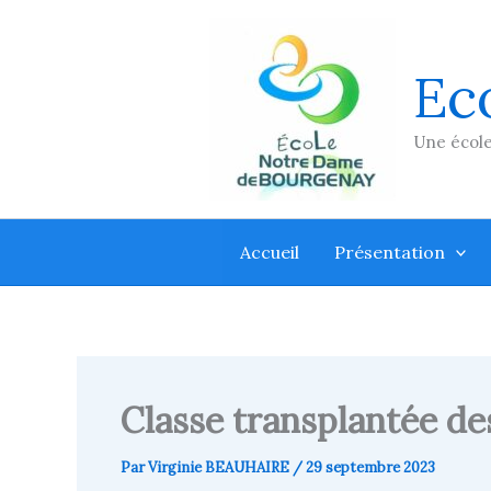
Aller
au
contenu
Ec
Une école
Accueil
Présentation
Classe transplantée des 
Par
Virginie BEAUHAIRE
/
29 septembre 2023