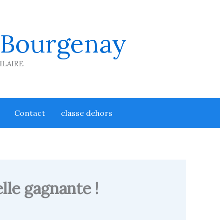
 Bourgenay
HILAIRE
Contact
classe dehors
elle gagnante !