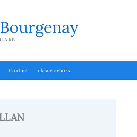
 Bourgenay
HILAIRE
Contact
classe dehors
YLLAN