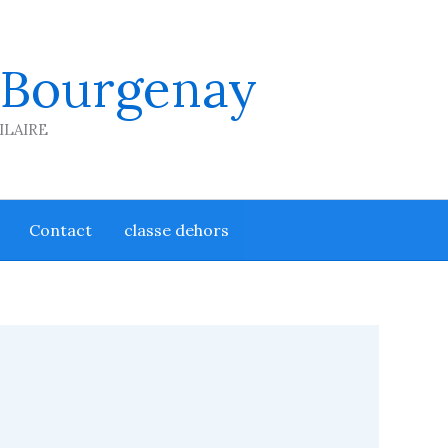
 Bourgenay
HILAIRE
Contact
classe dehors