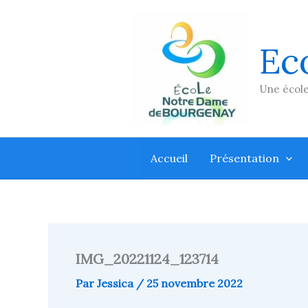
Aller
au
contenu
Ec
Une école
Accueil
Présentation
IMG_20221124_123714
Par
Jessica
/
25 novembre 2022