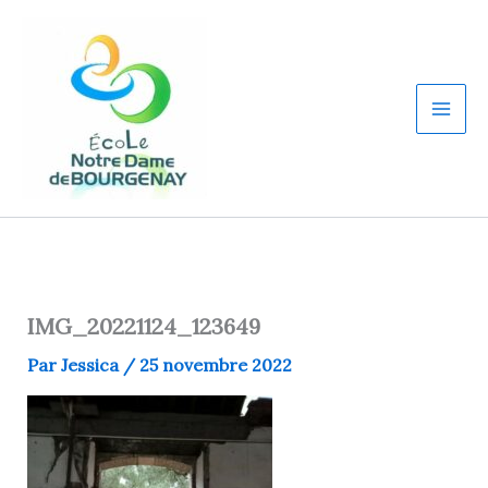
Aller
au
contenu
IMG_20221124_123649
Par
Jessica
/
25 novembre 2022