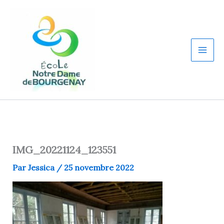
Aller
au
contenu
IMG_20221124_123551
Par
Jessica
/
25 novembre 2022