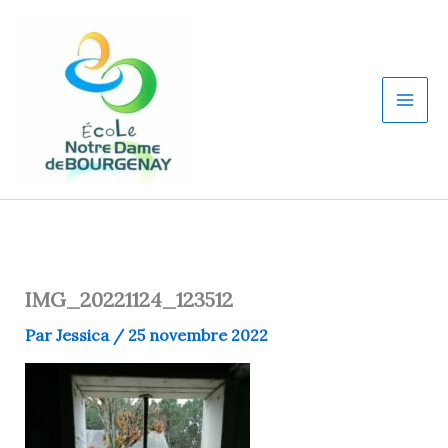
Aller
au
contenu
IMG_20221124_123512
Par
Jessica
/
25 novembre 2022