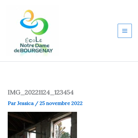
Aller
au
contenu
IMG_20221124_123454
Par
Jessica
/
25 novembre 2022