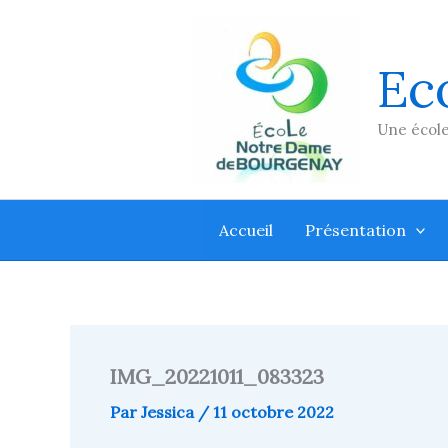
Aller
au
contenu
Ec
Une école
Accueil
Présentation
IMG_20221011_083323
Par
Jessica
/
11 octobre 2022