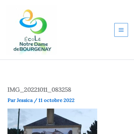
Aller
au
contenu
IMG_20221011_083258
Par
Jessica
/
11 octobre 2022