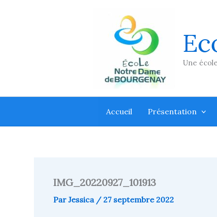
Aller
au
contenu
Ec
Une école
Accueil
Présentation
IMG_20220927_101913
Par
Jessica
/
27 septembre 2022