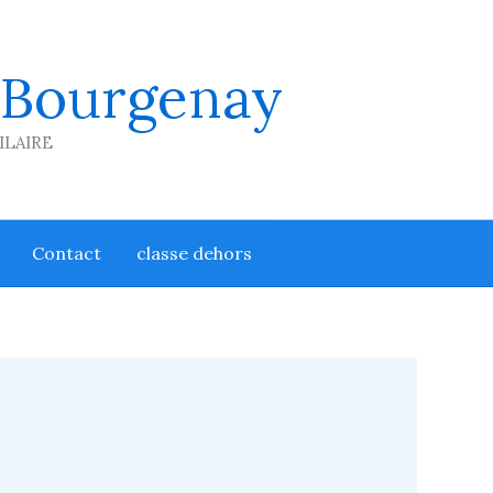
 Bourgenay
HILAIRE
Contact
classe dehors