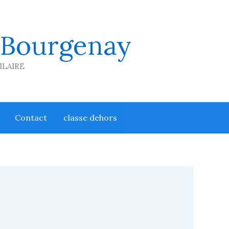
 Bourgenay
HILAIRE
Contact
classe dehors